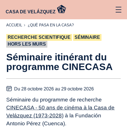
CASA DE VELÁZQUEZ
ACCUEIL
¿QUÉ
ACCUEIL
¿QUÉ PASA EN LA CASA?
PASA
EN LA
RECHERCHE SCIENTIFIQUE
CASA?
SÉMINAIRE
HORS LES MURS
Séminaire itinérant du
programme CINECASA
Du 28 octobre 2026 au 29 octobre 2026
Séminaire du programme de recherche
CINECASA - 50 ans de cinéma à la Casa de
Velázquez (1973-2028)
à la Fundación
Antonio Pérez (Cuenca).