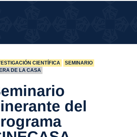
UÉ
UÉ PASA EN LA CASA?
SA
 LA
SA?
VESTIGACIÓN CIENTÍFICA
SEMINARIO
ERA DE LA CASA
eminario
tinerante del
rograma
CINECASA