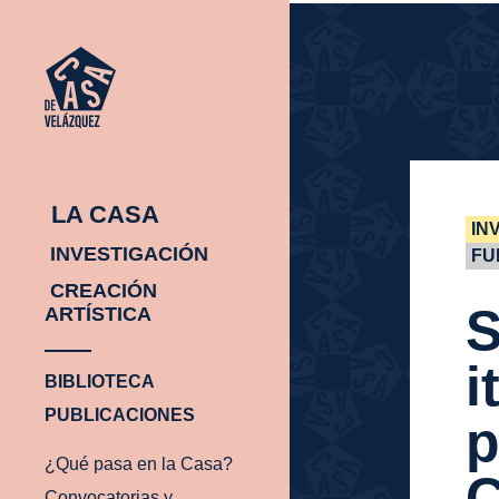
INICIO
¿Q
INICIO
¿Q
PA
EN
CA
LA CASA
IN
INVESTIGACIÓN
FU
CREACIÓN
S
ARTÍSTICA
i
BIBLIOTECA
PUBLICACIONES
p
¿Qué pasa en la Casa?
Convocatorias y