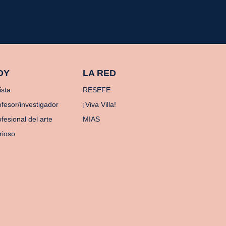
OY
LA RED
ista
RESEFE
ofesor/investigador
¡Viva Villa!
fesional del arte
MIAS
rioso