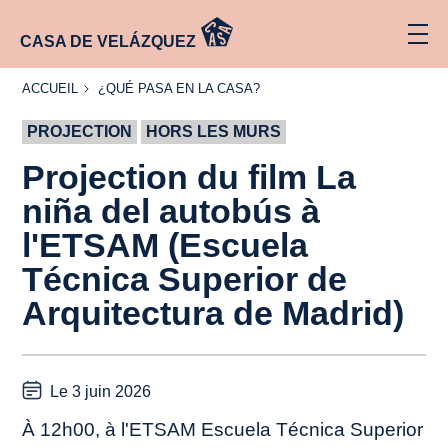
CASA DE VELÁZQUEZ
ACCUEIL
¿QUÉ
ACCUEIL
¿QUÉ PASA EN LA CASA?
PASA
EN LA
PROJECTION
CASA?
HORS LES MURS
Projection du film
La
niña del autobús
à
l'ETSAM (Escuela
Técnica Superior de
Arquitectura de Madrid)
Le 3 juin 2026
À 12h00, à l'ETSAM Escuela Técnica Superior