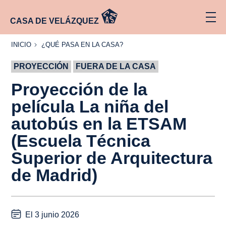
CASA DE VELÁZQUEZ
INICIO
¿QUÉ
INICIO
¿QUÉ PASA EN LA CASA?
PASA
EN LA
PROYECCIÓN
CASA?
FUERA DE LA CASA
Proyección de la
película
La niña del
autobús
en la ETSAM
(Escuela Técnica
Superior de Arquitectura
de Madrid)
El 3 junio 2026