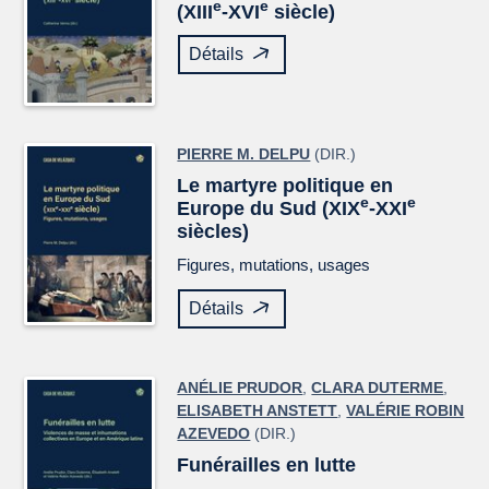
e
e
(XIII
-XVI
siècle)
Détails
PIERRE M. DELPU
(DIR.)
Le martyre politique en
e
e
Europe du Sud (XIX
-XXI
siècles)
Figures, mutations, usages
Détails
ANÉLIE PRUDOR
,
CLARA DUTERME
,
ELISABETH ANSTETT
,
VALÉRIE ROBIN
AZEVEDO
(DIR.)
Funérailles en lutte