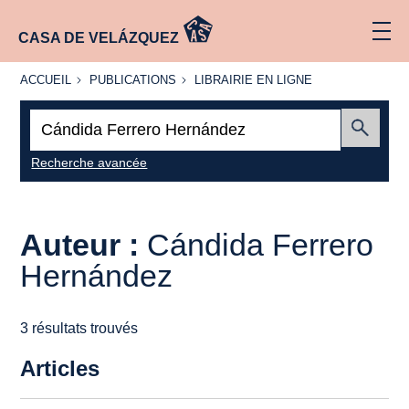
CASA DE VELÁZQUEZ
ACCUEIL
PUBLICATIONS
LIBRAIRIE
ACCUEIL
PUBLICATIONS
LIBRAIRIE EN LIGNE
EN LIGNE
Recherche
:
Envoyer
Recherche avancée
Auteur :
Cándida Ferrero
Hernández
3 résultats trouvés
Articles