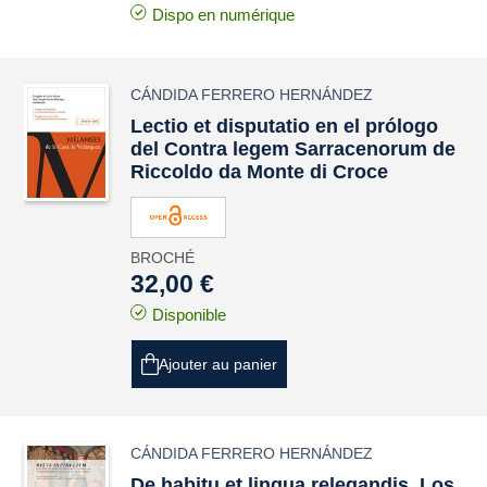
Dispo en numérique
CÁNDIDA FERRERO HERNÁNDEZ
Lectio et disputatio
en el prólogo
del
Contra legem Sarracenorum
de
Riccoldo da Monte di Croce
BROCHÉ
32,00 €
Disponible
Ajouter au panier
CÁNDIDA FERRERO HERNÁNDEZ
De habitu et lingua relegandis
. Los