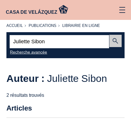
CASA DE VELÁZQUEZ
ACCUEIL
PUBLICATIONS
LIBRAIRIE
ACCUEIL
PUBLICATIONS
LIBRAIRIE EN LIGNE
EN LIGNE
Recherche
:
Envoyer
Recherche avancée
Auteur :
Juliette Sibon
2 résultats trouvés
Articles