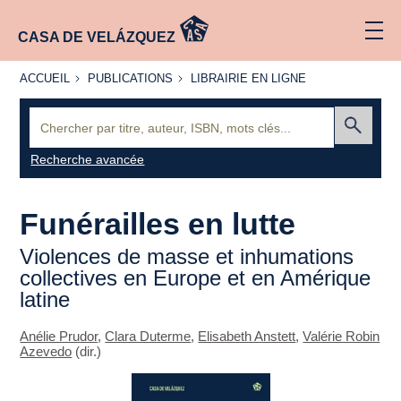
CASA DE VELÁZQUEZ
ACCUEIL
PUBLICATIONS
LIBRAIRIE
ACCUEIL
PUBLICATIONS
LIBRAIRIE EN LIGNE
EN LIGNE
Recherche
:
Envoyer
Recherche avancée
Funérailles en lutte
Violences de masse et inhumations
collectives en Europe et en Amérique
latine
Anélie Prudor
,
Clara Duterme
,
Elisabeth Anstett
,
Valérie Robin
Azevedo
(dir.)