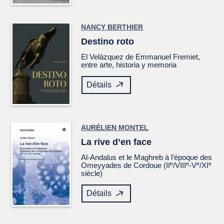
NANCY BERTHIER
Destino roto
El
Velázquez
de Emmanuel Fremiet,
entre arte, historia y memoria
Détails
AURÉLIEN MONTEL
La rive d’en face
Al-Andalus et le Maghreb à l’époque des
e
e
e
e
Omeyyades de Cordoue (II
/VIII
-V
/XI
siècle)
Détails