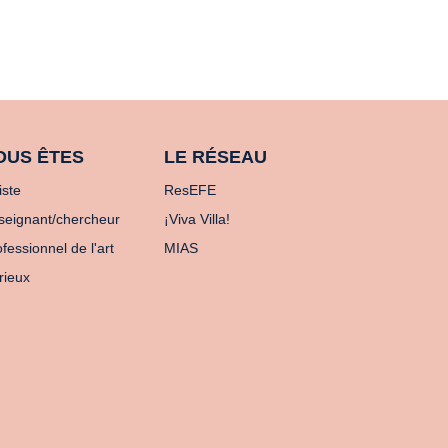
OUS ÊTES
LE RÉSEAU
iste
ResEFE
seignant/chercheur
¡Viva Villa!
fessionnel de l'art
MIAS
rieux