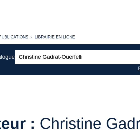
PUBLICATIONS
LIBRAIRIE
PUBLICATIONS
LIBRAIRIE EN LIGNE
EN LIGNE
Recherche
alogue
:
eur :
Christine Gadr