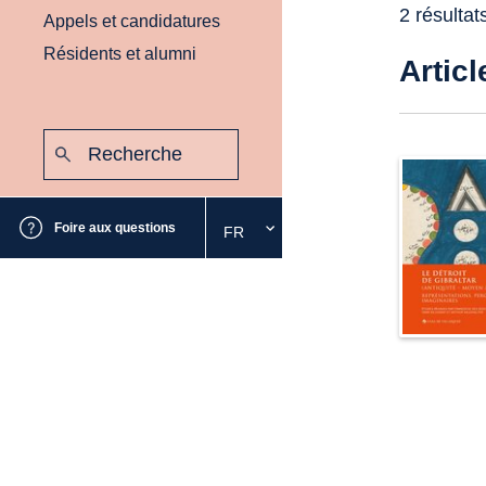
2 résultat
Appels et candidatures
Résidents et alumni
Articl
Recherche
:
Envoyer
Foire aux questions
FR
Sélectionnez
la
langue
souhaitée