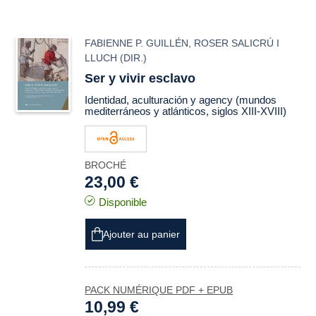
FABIENNE P. GUILLÉN
,
ROSER SALICRÚ I
LLUCH
(DIR.)
Ser y vivir esclavo
Identidad, aculturación y
agency
(mundos
mediterráneos y atlánticos, siglos XIII-XVIII)
BROCHÉ
23,00 €
Disponible
Ajouter au panier
PACK NUMÉRIQUE PDF + EPUB
10,99 €