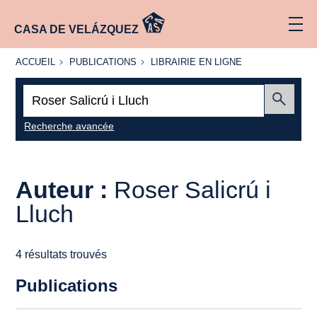
CASA DE VELÁZQUEZ
ACCUEIL
PUBLICATIONS
LIBRAIRIE
ACCUEIL
PUBLICATIONS
LIBRAIRIE EN LIGNE
EN LIGNE
Recherche
:
Envoyer
Recherche avancée
Auteur :
Roser Salicrú i
Lluch
4 résultats trouvés
Publications