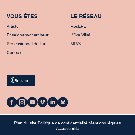
VOUS ÊTES
LE RÉSEAU
Artiste
ResEFE
Enseignant/chercheur
¡Viva Villa!
Professionnel de l'art
MIAS
Curieux
Intranet
La
La
La
La
La
La
Casa
Casa
Casa
Casa
Casa
Casa
sur
sur
sur
sur
sur
sur
Facebook
Instagram
Youtube
Vimeo
LinkedIn
Bluesky
Plan du site
Politique de confidentialité
Mentions légales
Mon panier
Accessibilité