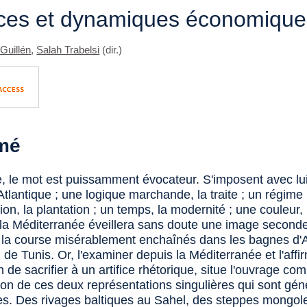
ces et dynamiques économique
Guillén
,
Salah Trabelsi
(dir.)
mé
, le mot est puissamment évocateur. S'imposent avec lu
Atlantique ; une logique marchande, la traite ; un régime
tion, la plantation ; un temps, la modernité ; une couleur, l
 la Méditerranée éveillera sans doute une image seconde
e la course misérablement enchaînés dans les bagnes d'A
de Tunis. Or, l'examiner depuis la Méditerranée et l'affi
oin de sacrifier à un artifice rhétorique, situe l'ouvrage c
tion de ces deux représentations singulières qui sont gé
s. Des rivages baltiques au Sahel, des steppes mongol