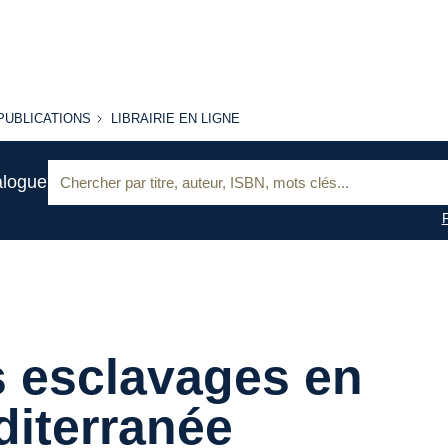
PUBLICATIONS
LIBRAIRIE
PUBLICATIONS
LIBRAIRIE EN LIGNE
EN LIGNE
Recherche
alogue
:
 esclavages en
iterranée