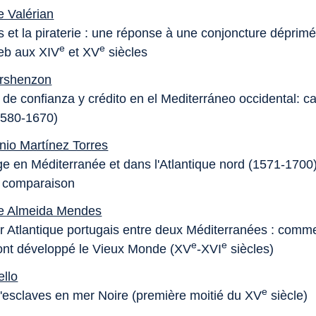
 Valérian
s et la piraterie : une réponse à une conjoncture déprim
e
e
eb aux XIV
et XV
siècles
ershenzon
de confianza y crédito en el Mediterráneo occidental: ca
1580-1670)
nio Martínez Torres
ge en Méditerranée et dans l'Atlantique nord (1571-1700
et comparaison
de Almeida Mendes
r Atlantique portugais entre deux Méditerranées : comme
e
e
 ont développé le Vieux Monde (XV
-XVI
siècles)
ello
e
 d'esclaves en mer Noire (première moitié du XV
siècle)