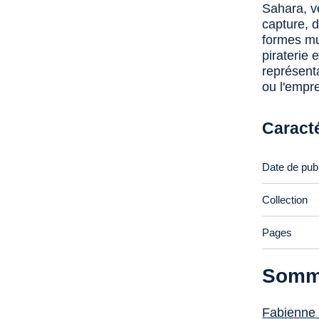
Sahara, ve
capture, 
formes mul
piraterie
représent
ou l'empre
Caract
Date de publ
Collection
Pages
Somm
Fabienne 