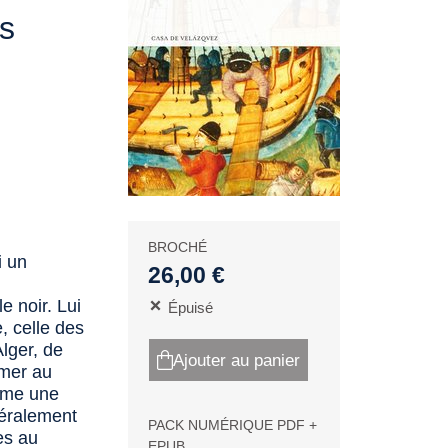
s
BROCHÉ
i un
26,00 €
e noir. Lui
Épuisé
, celle des
lger, de
Ajouter au panier
rmer au
omme une
néralement
PACK NUMÉRIQUE PDF +
es au
EPUB