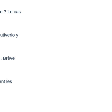
ée ? Le cas
utiverio y
). Brève
nt les