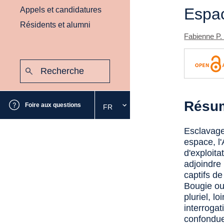
Espa
Appels et candidatures
Résidents et alumni
Fabienne P. 
Recherche
:
Envoyer
Résu
Foire aux questions
FR
Sélectionnez
la
langue
Esclavage
souhaitée
espace, l'
d'exploita
adjoindre
captifs d
Bougie ou 
pluriel, l
interroga
confondue