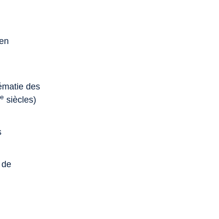
 en
rématie des
e
I
siècles)
s
 de