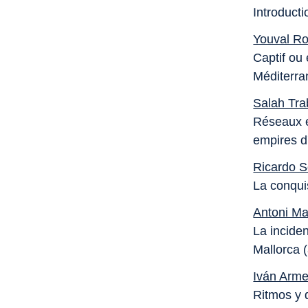
Introducti
Youval R
Captif ou
Méditerra
Salah Tra
Réseaux e
empires d'
Ricardo 
La conqui
Antoni Ma
La incide
Mallorca 
Iván Arme
Ritmos y 