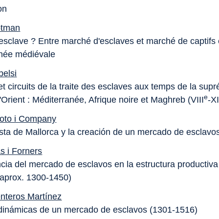
on
otman
 esclave ? Entre marché d'esclaves et marché de captifs
née médiévale
belsi
t circuits de la traite des esclaves aux temps de la sup
e
Orient : Méditerranée, Afrique noire et Maghreb (VIII
-X
Soto i Company
sta de Mallorca y la creación de un mercado de esclavo
s i Forners
ncia del mercado de esclavos en la estructura productiva
(aprox. 1300-1450)
nteros Martínez
dinámicas de un mercado de esclavos (1301-1516)