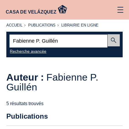
CASA DE VELÁZQUEZ
ACCUEIL
PUBLICATIONS
LIBRAIRIE
ACCUEIL
PUBLICATIONS
LIBRAIRIE EN LIGNE
EN LIGNE
Recherche
:
Envoyer
Recherche avancée
Auteur :
Fabienne P.
Guillén
5 résultats trouvés
Publications