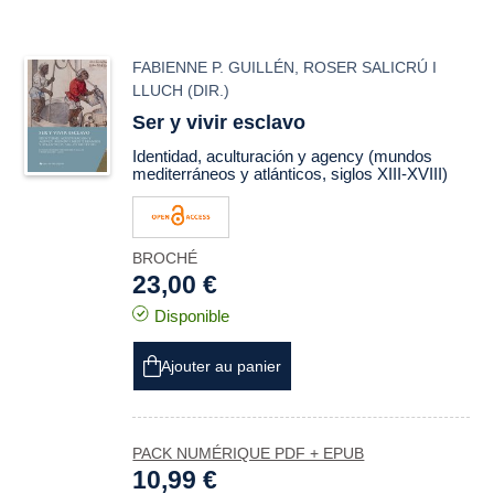
FABIENNE P. GUILLÉN
,
ROSER SALICRÚ I
LLUCH
(DIR.)
Ser y vivir esclavo
Identidad, aculturación y
agency
(mundos
mediterráneos y atlánticos, siglos XIII-XVIII)
BROCHÉ
23,00 €
Disponible
Ajouter au panier
PACK NUMÉRIQUE PDF + EPUB
10,99 €