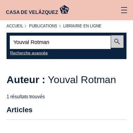
CASA DE VELÁZQUEZ
ACCUEIL
PUBLICATIONS
LIBRAIRIE
ACCUEIL
PUBLICATIONS
LIBRAIRIE EN LIGNE
EN LIGNE
Recherche
:
Envoyer
Recherche avancée
Auteur :
Youval Rotman
1 résultats trouvés
Articles