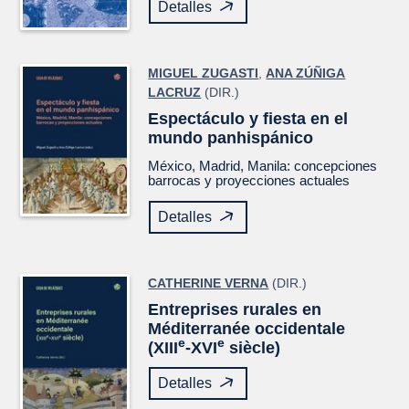
Detalles
MIGUEL ZUGASTI
,
ANA ZÚÑIGA
LACRUZ
(DIR.)
Espectáculo y fiesta en el
mundo panhispánico
México, Madrid, Manila: concepciones
barrocas y proyecciones actuales
Detalles
CATHERINE VERNA
(DIR.)
Entreprises rurales en
Méditerranée occidentale
e
e
(XIII
-XVI
siècle)
Detalles