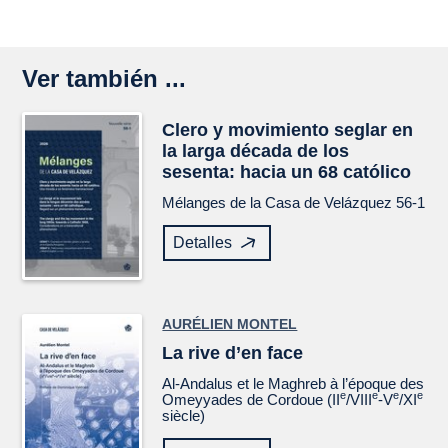
Ver también ...
Clero y movimiento seglar en
la larga década de los
sesenta: hacia un 68 católico
Mélanges de la Casa de Velázquez
56-1
Detalles
AURÉLIEN MONTEL
La rive d’en face
Al-Andalus et le Maghreb à l’époque des
e
e
e
e
Omeyyades de Cordoue (II
/VIII
-V
/XI
siècle)