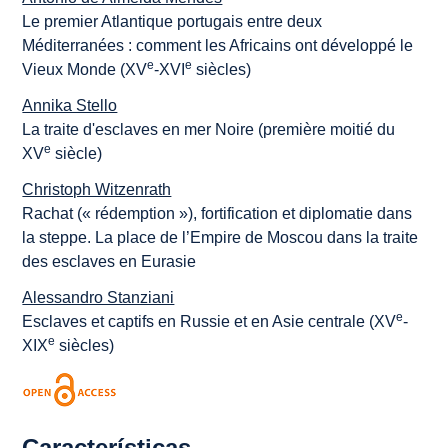
Le premier Atlantique portugais entre deux
Méditerranées : comment les Africains ont développé le
e
e
Vieux Monde (XV
-XVI
siècles)
Annika Stello
La traite d'esclaves en mer Noire (première moitié du
e
XV
siècle)
Christoph Witzenrath
Rachat (« rédemption »), fortification et diplomatie dans
la steppe. La place de l’Empire de Moscou dans la traite
des esclaves en Eurasie
Alessandro Stanziani
e
Esclaves et captifs en Russie et en Asie centrale (XV
-
e
XIX
siècles)
Características