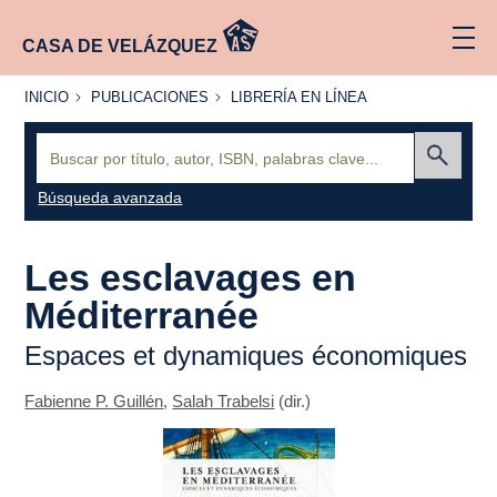
CASA DE VELÁZQUEZ
INICIO
PUBLICACIONES
LIBRERÍA
INICIO
PUBLICACIONES
LIBRERÍA EN LÍNEA
EN
LÍNEA
Buscar:
Enviar
Búsqueda avanzada
Les esclavages en
Méditerranée
Espaces et dynamiques économiques
Fabienne P. Guillén
,
Salah Trabelsi
(dir.)