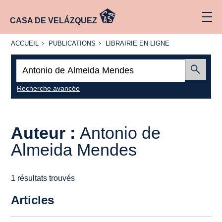
CASA DE VELÁZQUEZ
ACCUEIL
PUBLICATIONS
LIBRAIRIE
ACCUEIL
PUBLICATIONS
LIBRAIRIE EN LIGNE
EN LIGNE
Recherche
:
Envoyer
Recherche avancée
Auteur :
Antonio de
Almeida Mendes
1 résultats trouvés
Articles