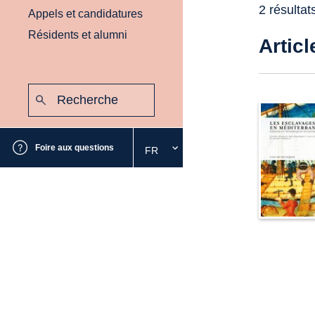
2 résultat
Appels et candidatures
Résidents et alumni
Articl
Recherche
:
Envoyer
Foire aux questions
FR
Sélectionnez
la
langue
souhaitée