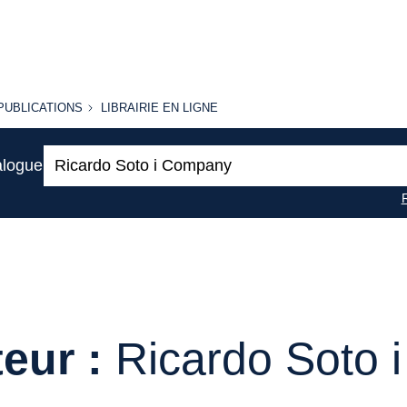
PUBLICATIONS
LIBRAIRIE
PUBLICATIONS
LIBRAIRIE EN LIGNE
EN LIGNE
Recherche
alogue
:
eur :
Ricardo Soto