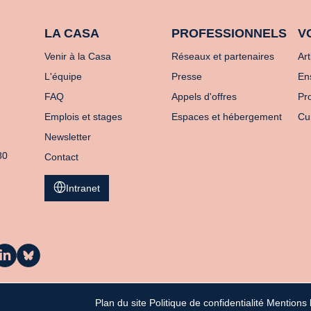
LA CASA
PROFESSIONNELS
V
Venir à la Casa
Réseaux et partenaires
Art
L'équipe
Presse
En
FAQ
Appels d'offres
Pro
Emplois et stages
Espaces et hébergement
Cu
Newsletter
80
Contact
Intranet
a
La
asa
Casa
ur
sur
inkedIn
Bluesky
Plan du site
Politique de confidentialité
Mentions 