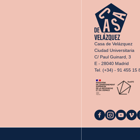
Casa de Velázquez
Ciudad Universitaria
C/ Paul Guinard, 3
E - 28040 Madrid
Tel. (+34) - 91 455 15 
La
La
La
La
L
Casa
Casa
Casa
Casa
C
sur
sur
sur
sur
s
Facebook
Instagram
Youtube
Vimeo
L