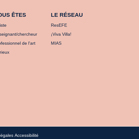
OUS ÊTES
LE RÉSEAU
iste
ResEFE
seignant/chercheur
¡Viva Villa!
fessionnel de l'art
MIAS
rieux
légales
Accessibilité