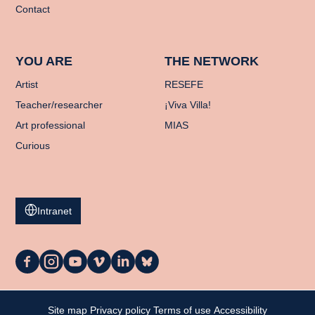
Contact
YOU ARE
THE NETWORK
Artist
RESEFE
Teacher/researcher
¡Viva Villa!
Art professional
MIAS
Curious
Intranet
La
La
La
La
La
La
Casa
Casa
Casa
Casa
Casa
Casa
on
on
on
on
on
on
Facebook
Instagram
YouTube
Vimeo
LinkedIn
Bluesky
My cart
Site map
Privacy policy
Terms of use
Accessibility