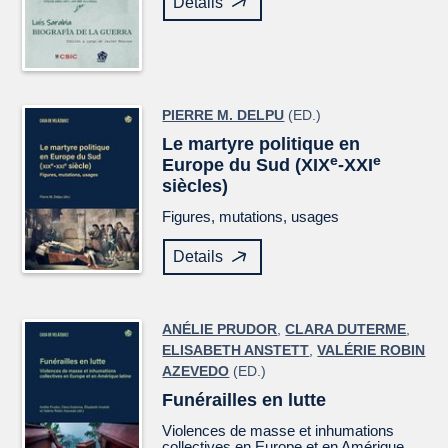
Details
PIERRE M. DELPU
(ED.)
Le martyre politique en
e
e
Europe du Sud (XIX
-XXI
siècles)
Figures, mutations, usages
Details
ANÉLIE PRUDOR
,
CLARA DUTERME
,
ELISABETH ANSTETT
,
VALÉRIE ROBIN
AZEVEDO
(ED.)
Funérailles en lutte
Violences de masse et inhumations
collectives en Europe et en Amérique