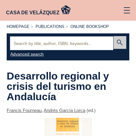
CASA DE VELÁZQUEZ
HOMEPAGE
PUBLICATIONS
ONLINE
HOMEPAGE
PUBLICATIONS
ONLINE BOOKSHOP
BOOKSHOP
Search:
Submit
Advanced search
Desarrollo regional y
crisis del turismo en
Andalucía
Francis Fourneau
,
Andrés García Lorca
(ed.)