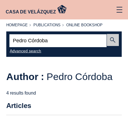
CASA DE VELÁZQUEZ
HOMEPAGE
PUBLICATIONS
ONLINE
HOMEPAGE
PUBLICATIONS
ONLINE BOOKSHOP
BOOKSHOP
Search:
Submit
Advanced search
Author :
Pedro Córdoba
4 results found
Articles