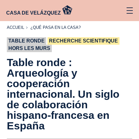
CASA DE VELÁZQUEZ
ACCUEIL
¿QUÉ
ACCUEIL
¿QUÉ PASA EN LA CASA?
PASA
EN LA
TABLE RONDE
CASA?
RECHERCHE SCIENTIFIQUE
HORS LES MURS
Table ronde :
Arqueología y
cooperación
internacional. Un siglo
de colaboración
hispano-francesa en
España