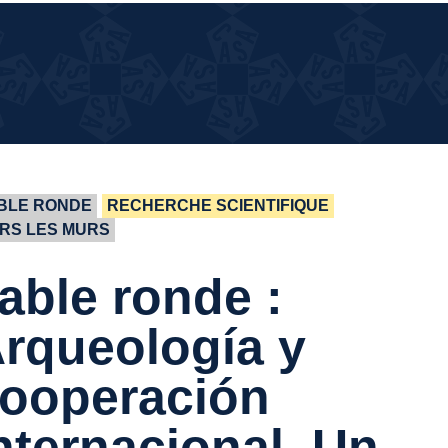
¿QUÉ
¿QUÉ PASA EN LA CASA?
PASA
EN LA
CASA?
BLE RONDE
RECHERCHE SCIENTIFIQUE
RS LES MURS
able ronde :
rqueología y
ooperación
nternacional. Un