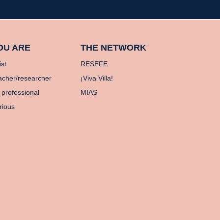
OU ARE
THE NETWORK
ist
RESEFE
acher/researcher
¡Viva Villa!
 professional
MIAS
rious