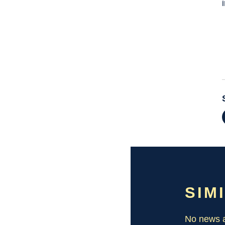
SIM
No news a