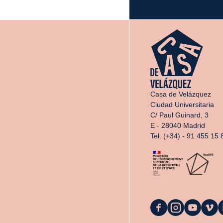
Casa de Velázquez
Ciudad Universitaria
C/ Paul Guinard, 3
E - 28040 Madrid
Tel. (+34) - 91 455 15 
La
La
La
La
L
Casa
Casa
Casa
Casa
C