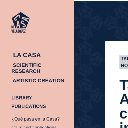
HOMEPAGE
HOMEPAGE
LA CASA
TA
SCIENTIFIC
HO
RESEARCH
T
ARTISTIC CREATION
A
LIBRARY
PUBLICATIONS
c
¿Qué pasa en la Casa?
i
Calls and applications