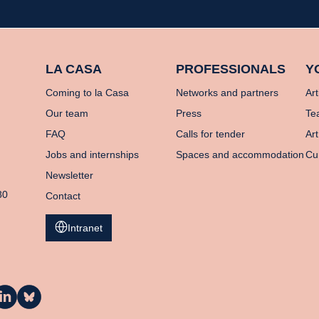
LA CASA
PROFESSIONALS
Y
Coming to la Casa
Networks and partners
Art
Our team
Press
Te
FAQ
Calls for tender
Art
Jobs and internships
Spaces and accommodation
Cu
Newsletter
80
Contact
Intranet
a
La
asa
Casa