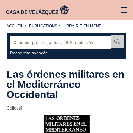
CASA DE VELÁZQUEZ
ACCUEIL
PUBLICATIONS
LIBRAIRIE
ACCUEIL
PUBLICATIONS
LIBRAIRIE EN LIGNE
EN LIGNE
Recherche
:
Envoyer
Recherche avancée
Las órdenes militares en
el Mediterráneo
Occidental
Collectif