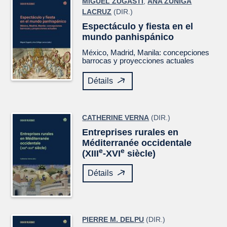
MIGUEL ZUGASTI
,
ANA ZÚÑIGA
LACRUZ
(DIR.)
Espectáculo y fiesta en el
mundo panhispánico
México, Madrid, Manila: concepciones
barrocas y proyecciones actuales
Détails
CATHERINE VERNA
(DIR.)
Entreprises rurales en
Méditerranée occidentale
e
e
(XIII
-XVI
siècle)
Détails
PIERRE M. DELPU
(DIR.)