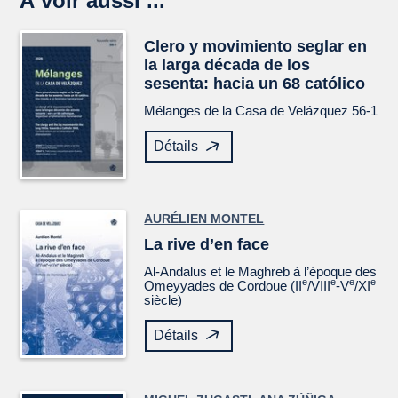
À voir aussi ...
Clero y movimiento seglar en
la larga década de los
sesenta: hacia un 68 católico
Mélanges de la Casa de Velázquez
56-1
Détails
AURÉLIEN MONTEL
La rive d’en face
Al-Andalus et le Maghreb à l’époque des
e
e
e
e
Omeyyades de Cordoue (II
/VIII
-V
/XI
siècle)
Détails