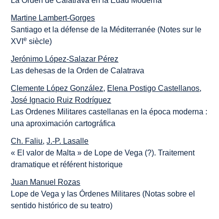
La Orden de Calatrava en la Edad Moderna
Martine Lambert-Gorges
Santiago et la défense de la Méditerranée (Notes sur le
e
XVI
siècle)
Jerónimo López-Salazar Pérez
Las dehesas de la Orden de Calatrava
Clemente López González
,
Elena Postigo Castellanos
,
José Ignacio Ruiz Rodríguez
Las Ordenes Militares castellanas en la época moderna :
una aproximación cartográfica
Ch. Faliu
,
J.-P. Lasalle
« El valor de Malta » de Lope de Vega (?). Traitement
dramatique et référent historique
Juan Manuel Rozas
Lope de Vega y las Órdenes Militares (Notas sobre el
sentido histórico de su teatro)