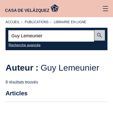
CASA DE VELÁZQUEZ
ACCUEIL
PUBLICATIONS
LIBRAIRIE
ACCUEIL
PUBLICATIONS
LIBRAIRIE EN LIGNE
EN LIGNE
Recherche
:
Envoyer
Recherche avancée
Auteur :
Guy Lemeunier
8 résultats trouvés
Articles