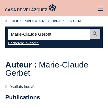
CASA DE VELÁZQUEZ
ACCUEIL
PUBLICATIONS
LIBRAIRIE
ACCUEIL
PUBLICATIONS
LIBRAIRIE EN LIGNE
EN LIGNE
Recherche
:
Envoyer
Recherche avancée
Auteur :
Marie-Claude
Gerbet
5 résultats trouvés
Publications