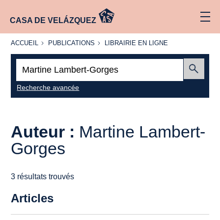
CASA DE VELÁZQUEZ
ACCUEIL
PUBLICATIONS
LIBRAIRIE
ACCUEIL
PUBLICATIONS
LIBRAIRIE EN LIGNE
EN LIGNE
Recherche
:
Envoyer
Recherche avancée
Auteur :
Martine Lambert-
Gorges
3 résultats trouvés
Articles