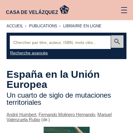
CASA DE VELÁZQUEZ
ACCUEIL
PUBLICATIONS
LIBRAIRIE
ACCUEIL
PUBLICATIONS
LIBRAIRIE EN LIGNE
EN LIGNE
Recherche
:
Envoyer
Recherche avancée
España en la Unión
Europea
Un cuarto de siglo de mutaciones
territoriales
André Humbert
,
Fernando Molinero Hernando
,
Manuel
Valenzuela Rubio
(dir.)