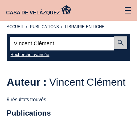
CASA DE VELÁZQUEZ
ACCUEIL
PUBLICATIONS
LIBRAIRIE
ACCUEIL
PUBLICATIONS
LIBRAIRIE EN LIGNE
EN LIGNE
Recherche
:
Envoyer
Recherche avancée
Auteur :
Vincent Clément
9 résultats trouvés
Publications