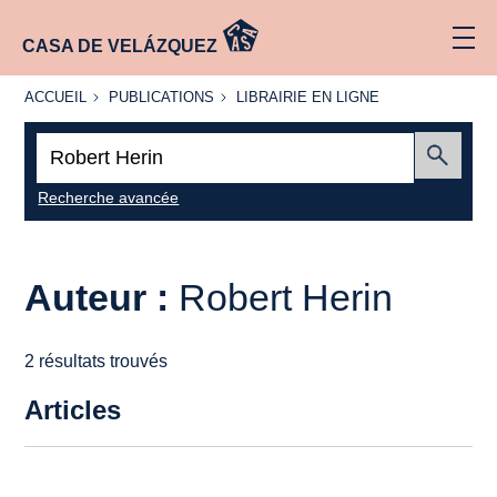
CASA DE VELÁZQUEZ
ACCUEIL
PUBLICATIONS
LIBRAIRIE
ACCUEIL
PUBLICATIONS
LIBRAIRIE EN LIGNE
EN LIGNE
Recherche
:
Envoyer
Recherche avancée
Auteur :
Robert Herin
2 résultats trouvés
Articles