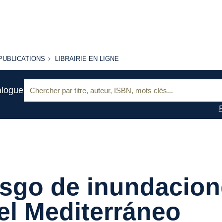
PUBLICATIONS
LIBRAIRIE
PUBLICATIONS
LIBRAIRIE EN LIGNE
EN LIGNE
Recherche
alogue
:
sgo de inundacio
el Mediterráneo