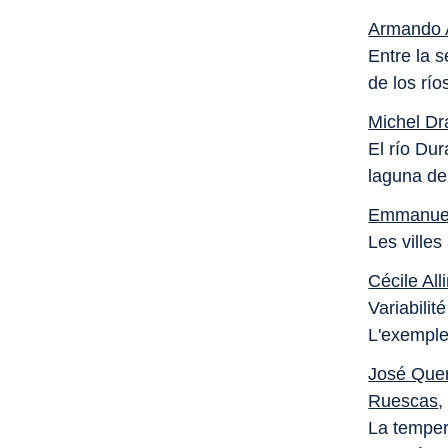
Armando 
Entre la 
de los río
Michel Dr
El río Du
laguna de
Emmanuel
Les villes
Cécile All
Variabilit
L'exemple
José Que
Ruescas
La temper