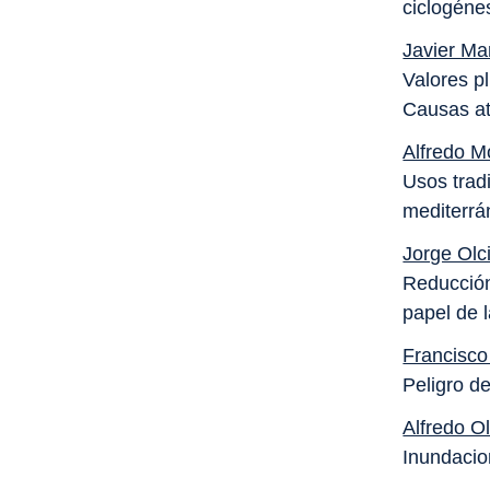
ciclogéne
Javier Ma
Valores p
Causas at
Alfredo M
Usos tradi
mediterrá
Jorge Olc
Reducción
papel de l
Francisco
Peligro d
Alfredo O
Inundacion