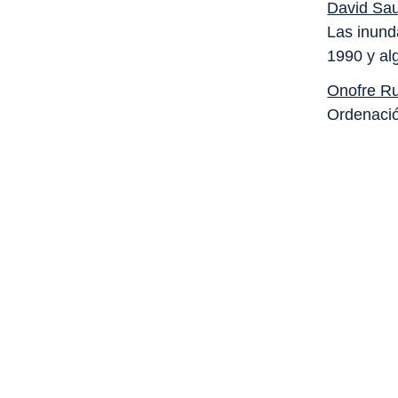
David Sau
Las inund
1990 y alg
Onofre R
Ordenació