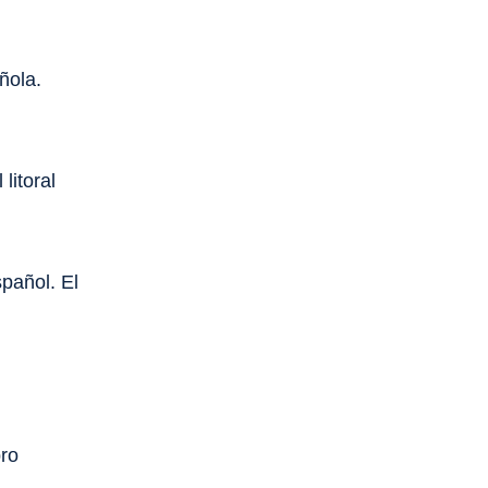
ñola.
litoral
spañol. El
bro