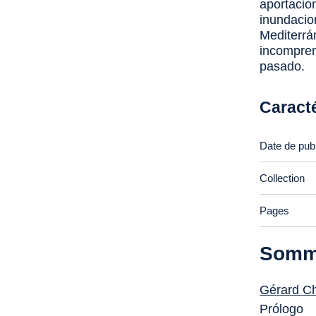
aportacio
inundacio
Mediterrá
incompren
pasado.
Caract
Date de publ
Collection
Pages
Somm
Gérard C
Prólogo