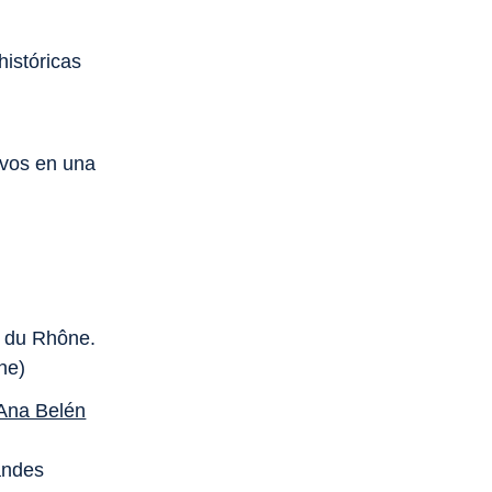
históricas
ivos en una
ée du Rhône.
ne)
Ana Belén
andes