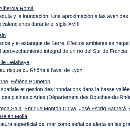
Alberola Romá
sequía y la inundación. Una aproximación a las avenidas 
s valencianos durante el siglo XVIII
ain
rance y el estanque de Berre. Efectos ambientales negat
l aprovechamiento integral de un río del Sur de Francia
le Delahaye
 au risque du Rhône à l'aval de Lyon
inne
,
Hélène Bruneton
é spatiale et gestion des inondations dans la basse vall
 des plaines d'Arles (Département des Bouches-du-Rhô
reda Sala
,
Enrique Montón Chiva
,
José Escrig Barberá
,
,
Belén Mollá
atura superficial del mar como señal de alerta en las gr