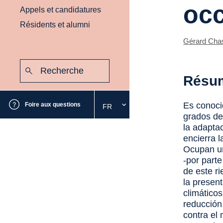
occ
Appels et candidatures
Résidents et alumni
Gérard Cha
Recherche
:
Envoyer
Résu
Es conoci
Foire aux questions
FR
Sélectionnez
grados de
la
la adaptac
langue
encierra 
souhaitée
Ocupan un
-por part
de este r
la presen
climático
reducción
contra el