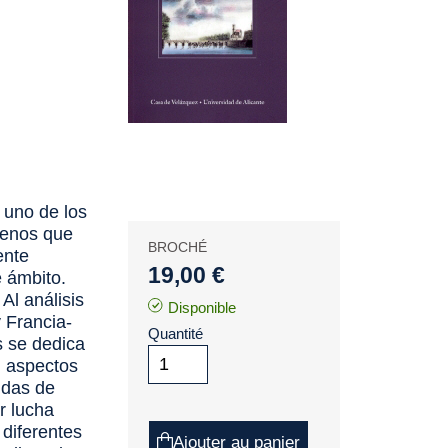
 uno de los
menos que
BROCHÉ
ente
19,00 €
e ámbito.
Al análisis
Disponible
 Francia-
Quantité
s se dedica
n aspectos
idas de
r lucha
 diferentes
Ajouter au panier