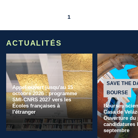
1
ACTUALITÉS
SAVE THE D
Appel ouvert jusqu'au 15
BOURSE
octobre 2026 : programme
SMI-CNRS 2027 vers les
Écoles françaises à
Bourses scient
l'étranger
Casa de Veláz
Ouverture du 
candidatures l
septembre