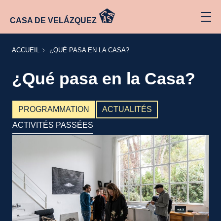
CASA DE VELÁZQUEZ
ACCUEIL
¿QUÉ
ACCUEIL
¿QUÉ PASA EN LA CASA?
PASA
EN LA
CASA?
¿Qué pasa en la Casa?
PROGRAMMATION
ACTUALITÉS
ACTIVITÉS PASSÉES