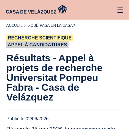
CASA DE VELÁZQUEZ
ACCUEIL
¿QUÉ
ACCUEIL
¿QUÉ PASA EN LA CASA?
PASA
EN LA
RECHERCHE SCIENTIFIQUE
CASA?
APPEL À CANDIDATURES
Résultats - Appel à
projets de recherche
Universitat Pompeu
Fabra - Casa de
Velázquez
Publié le 02/06/2026
Réunie le 25 mai 2026, la commission mixte