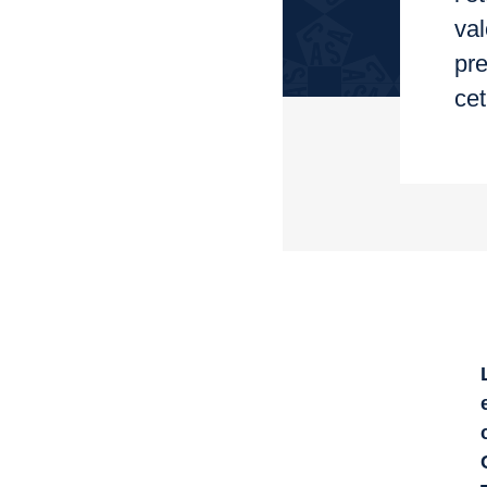
val
pr
ce