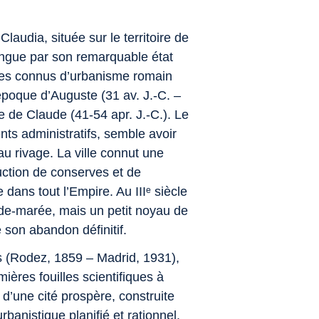
laudia, située sur le territoire de
stingue par son remarquable état
ples connus d’urbanisme romain
’époque d’Auguste (31 av. J.‑C. –
ne de Claude (41‑54 apr. J.‑C.). Le
nts administratifs, semble avoir
au rivage. La ville connut une
uction de conserves et de
e dans tout l’Empire. Au IIIᵉ siècle
‑de‑marée, mais un petit noyau de
 son abandon définitif.
is (Rodez, 1859 – Madrid, 1931),
ières fouilles scientifiques à
 d’une cité prospère, construite
banistique planifié et rationnel.