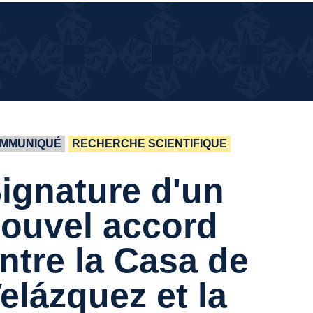
¿QUÉ
¿QUÉ PASA EN LA CASA?
PASA
EN LA
CASA?
MMUNIQUÉ
RECHERCHE SCIENTIFIQUE
ignature d'un
ouvel accord
ntre la Casa de
elázquez et la