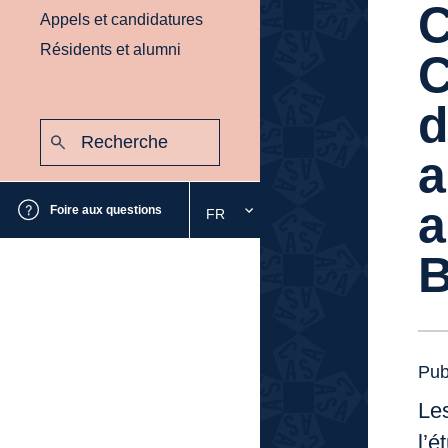
C
Appels et candidatures
Résidents et alumni
C
d
Recherche
:
Envoyer
a
a
Foire aux questions
FR
Sélectionnez
la
B
langue
souhaitée
Pub
Les
l’é