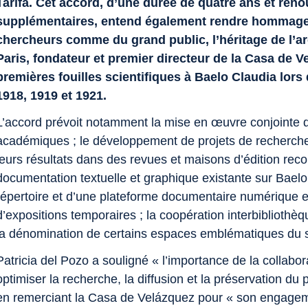
Tarifa. Cet accord, d’une durée de quatre ans et ren
supplémentaires, entend également rendre hommage e
chercheurs comme du grand public, l’héritage de l’a
Paris, fondateur et premier directeur de la
Casa de V
premières fouilles scientifiques à Baelo Claudia lor
1918, 1919 et 1921.
L’accord prévoit notamment la mise en œuvre conjointe d’a
académiques ; le développement de projets de recherche s
leurs résultats dans des revues et maisons d’édition recon
documentation textuelle et graphique existante sur Bael
répertoire et d’une plateforme documentaire numérique en 
d’expositions temporaires ; la coopération interbibliothèq
la dénomination de certains espaces emblématiques du s
Patricia del Pozo a souligné « l’importance de la collabor
optimiser la recherche, la diffusion et la préservation du
en remerciant la Casa de Velázquez pour « son engagem