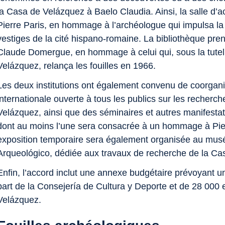
la
Casa de Velázquez
à Baelo Claudia. Ainsi, la salle d’
Pierre Paris, en hommage à l’archéologue qui impulsa la
vestiges de la cité hispano‑romaine. La bibliothèque pre
Claude Domergue, en hommage à celui qui, sous la tutell
Velázquez, relança les fouilles en 1966.
Les deux institutions ont également convenu de coorgani
internationale ouverte à tous les publics sur les recher
Velázquez
, ainsi que des séminaires et autres manifestat
dont au moins l’une sera consacrée à un hommage à Pie
exposition temporaire sera également organisée au musé
Arqueológico, dédiée aux travaux de recherche de la Ca
Enfin, l’accord inclut une annexe budgétaire prévoyant u
part de la
Consejería de Cultura y Deporte
et de 28 000 e
Velázquez
.