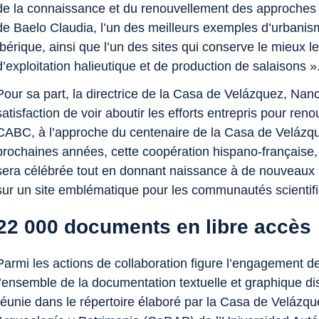
de la connaissance et du renouvellement des approches d
de Baelo Claudia, l’un des meilleurs exemples d’urbanis
Ibérique, ainsi que l’un des sites qui conserve le mieux 
d’exploitation halieutique et de production de salaisons »
Pour sa part, la directrice de la
Casa de Velázquez
, Nanc
satisfaction de voir aboutir les efforts entrepris pour reno
CABC, à l’approche du centenaire de la
Casa de Velázq
prochaines années, cette coopération hispano‑française, 
sera célébrée tout en donnant naissance à de nouveaux 
sur un site emblématique pour les communautés scientifi
22 000 documents en libre accès
Parmi les actions de collaboration figure l’engagement de
l’ensemble de la documentation textuelle et graphique di
réunie dans le répertoire élaboré par la
Casa de Velázqu