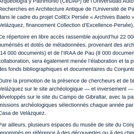
Arqueología y Patrimonio (CeDAP)
de l’Universidad Autó
Recherches en Architecture Antique
de l’Université de P
dans le cadre du projet CollEx Persée « Archives Baelo 
Velázquez, financement Collection d’Excellence‑Persée)
Ce répertoire en libre accès rassemble aujourd’hui 22 0
numérisés et dotés de métadonnées, provenant des arch
(14 000 documents) et de l’IRAA de Pau (8 000 document
collaboration, sera également menée l’élaboration et la p
des fonds bibliographiques et documentaires du Conjunt
Outre la promotion de la présence de chercheurs et de bi
Velázquez sur le site archéologique — et inversement —,
développés sur le site du Campo de Gibraltar, avec la par
missions archéologiques sélectionnés chaque année par 
Casa de Velázquez.
Par ailleurs, plusieurs espaces du musée de site du Con
renommés en référence à des découvertes ou à des cher