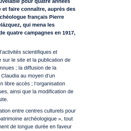
ouvelable pour quatre années
t faire connaître, auprès des
rchéologue français Pierre
elázquez
, qui mena les
s de quatre campagnes en 1917,
ctivités scientifiques et
ur le site et la publication de
nues ; la diffusion de la
o Claudia au moyen d’un
libre accès ; l’organisation
ues, ainsi que la modification de
ite.
ation entre centres culturels pour
 patrimoine archéologique », tout
ent de longue durée en faveur