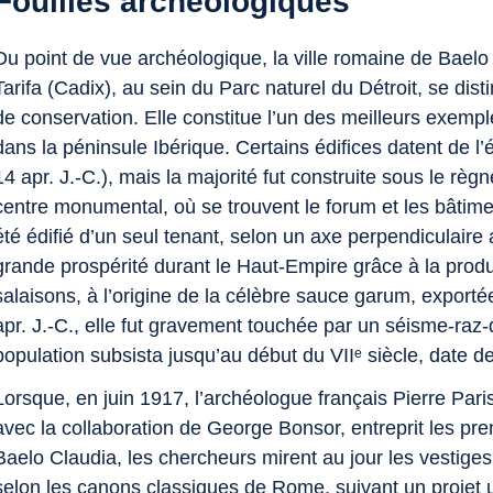
Fouilles archéologiques
Du point de vue archéologique, la ville romaine de Baelo C
Tarifa (Cadix), au sein du Parc naturel du Détroit, se di
de conservation. Elle constitue l’un des meilleurs exem
dans la péninsule Ibérique. Certains édifices datent de l
14 apr. J.‑C.), mais la majorité fut construite sous le règ
centre monumental, où se trouvent le forum et les bâtime
été édifié d’un seul tenant, selon un axe perpendiculaire 
grande prospérité durant le Haut‑Empire grâce à la prod
salaisons, à l’origine de la célèbre sauce
garum
, exporté
apr. J.‑C., elle fut gravement touchée par un séisme‑raz
population subsista jusqu’au début du VIIᵉ siècle, date de
Lorsque, en juin 1917, l’archéologue français Pierre Par
avec la collaboration de George Bonsor, entreprit les prem
Baelo Claudia, les chercheurs mirent au jour les vestiges
selon les canons classiques de Rome, suivant un projet ur