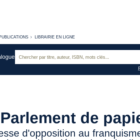
PUBLICATIONS
LIBRAIRIE
PUBLICATIONS
LIBRAIRIE EN LIGNE
EN LIGNE
Recherche
alogue
:
Parlement de papi
esse d'opposition au franquism