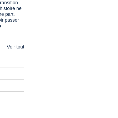
ransition
histoire ne
ne part,
oir passer
u
Voir tout