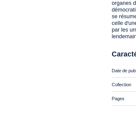
organes d
démocrati
se résume 
celle d'un
par les ur
lendemain
Caract
Date de publ
Collection
Pages