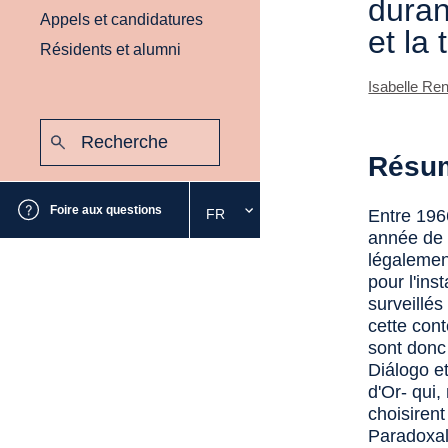
duran
Appels et candidatures
et la
Résidents et alumni
Isabelle Re
Recherche
:
Envoyer
Résu
Foire aux questions
FR
Entre 1966
Sélectionnez
année de 
la
légalemen
langue
souhaitée
pour l'ins
surveillés
cette con
sont donc
Diálogo e
d'Or- qui,
choisirent
Paradoxale