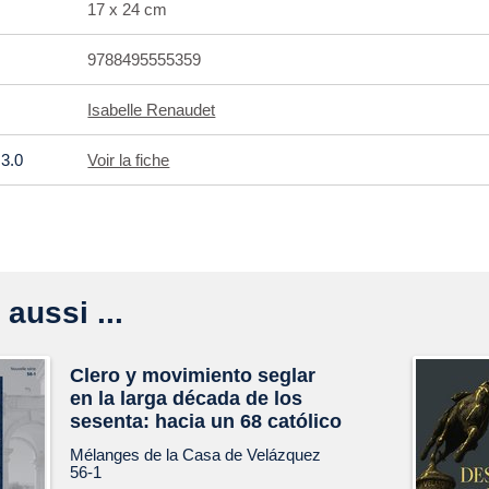
17 x 24 cm
9788495555359
Isabelle Renaudet
3.0
Voir la fiche
 aussi ...
Clero y movimiento seglar
en la larga década de los
sesenta: hacia un 68 católico
Mélanges de la Casa de Velázquez
56-1