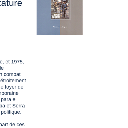
tature
e, et 1975,
le
on combat
 étroitement
le foyer de
mporaine
para el
ia et Serra
 politique,
.
upart de ces