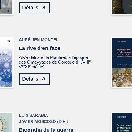
Détails
AURÉLIEN MONTEL
La rive d’en face
Al-Andalus et le Maghreb à l’époque
e
e
des Omeyyades de Cordoue (II
/VIII
-
e
e
V
/XI
siècle)
Détails
LUIS SARABIA
JAVIER MOSCOSO
(DIR.)
Biografía de la guerra