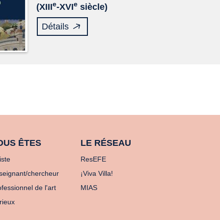
e
e
(XIII
-XVI
siècle)
Détails
OUS ÊTES
LE RÉSEAU
iste
ResEFE
seignant/chercheur
¡Viva Villa!
fessionnel de l'art
MIAS
rieux