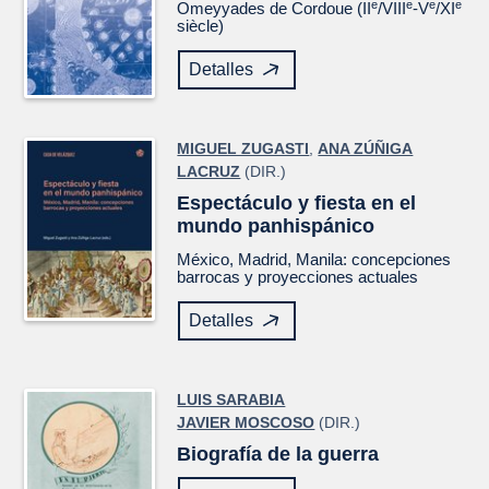
e
e
e
e
Omeyyades de Cordoue (II
/VIII
-V
/XI
siècle)
Detalles
MIGUEL ZUGASTI
,
ANA ZÚÑIGA
LACRUZ
(DIR.)
Espectáculo y fiesta en el
mundo panhispánico
México, Madrid, Manila: concepciones
barrocas y proyecciones actuales
Detalles
LUIS SARABIA
JAVIER MOSCOSO
(DIR.)
Biografía de la guerra