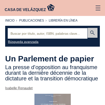
CASA DE VELÁZQUEZ
INICIO
PUBLICACIONES
LIBRERÍA
INICIO
PUBLICACIONES
LIBRERÍA EN LÍNEA
EN
LÍNEA
Buscar:
Enviar
Búsqueda avanzada
Un Parlement de papier
La presse d'opposition au franquisme
durant la dernière décennie de la
dictature et la transition démocratique
Isabelle Renaudet