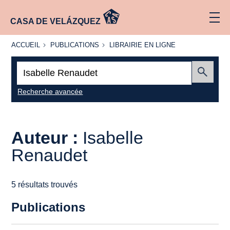
CASA DE VELÁZQUEZ
ACCUEIL
PUBLICATIONS
LIBRAIRIE
ACCUEIL
PUBLICATIONS
LIBRAIRIE EN LIGNE
EN LIGNE
Recherche
:
Envoyer
Recherche avancée
Auteur :
Isabelle
Renaudet
5 résultats trouvés
Publications