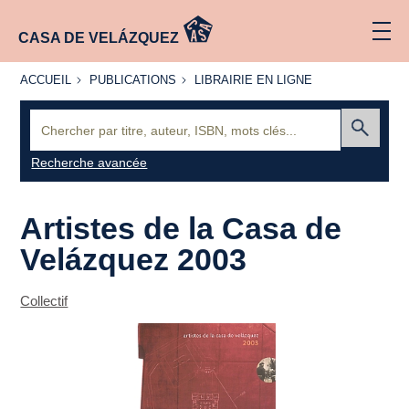
CASA DE VELÁZQUEZ
ACCUEIL
PUBLICATIONS
LIBRAIRIE
ACCUEIL
PUBLICATIONS
LIBRAIRIE EN LIGNE
EN LIGNE
Recherche
:
Envoyer
Recherche avancée
Artistes de la Casa de
Velázquez 2003
Collectif