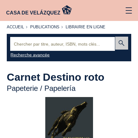
CASA DE VELÁZQUEZ
ACCUEIL
PUBLICATIONS
LIBRAIRIE
ACCUEIL
PUBLICATIONS
LIBRAIRIE EN LIGNE
EN LIGNE
Recherche
:
Envoyer
Recherche avancée
Carnet
Destino roto
Papeterie /
Papelería