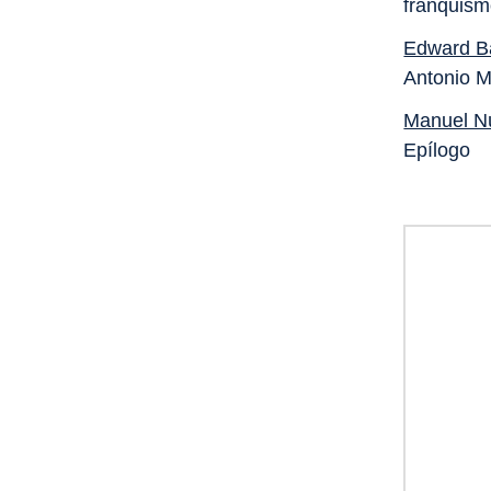
franquis
Edward B
Antonio M
Manuel N
Epílogo