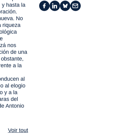
 y hasta la
ración.
 nueva. No
a riqueza
ológica
ue
izá nos
ación de una
o obstante,
ente a la
conducen al
o al elogio
o y a la
aras del
de Antonio
Voir tout