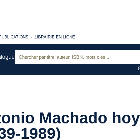
PUBLICATIONS
LIBRAIRIE
PUBLICATIONS
LIBRAIRIE EN LIGNE
EN LIGNE
Recherche
alogue
:
tonio Machado ho
39-1989)