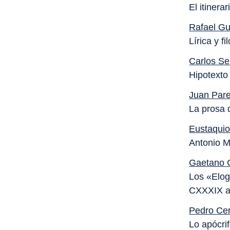
El itinera
Rafael Gu
Lírica y f
Carlos Se
Hipotexto
Juan Par
La prosa 
Eustaquio
Antonio M
Gaetano 
Los «Elog
CXXXIX a 
Pedro Ce
Lo apócri