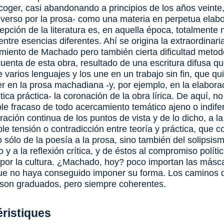
coger, casi abandonando a principios de los años veinte,
l verso por la prosa- como una materia en perpetua elabo
epción de la literatura es, en aquella época, totalmente
entre esencias diferentes. Ahí se origina la extraordinari
miento de Machado pero también cierta dificultad metod
cuenta de esta obra, resultado de una escritura difusa q
varios lenguajes y los une en un trabajo sin fin, que qu
er en la prosa machadiana -y, por ejemplo, en la elabor
tica práctica- la coronación de la obra lírica. De aquí, n
ble fracaso de todo acercamiento temático ajeno o indifer
ración continua de los puntos de vista y de lo dicho, a la
le tensión o contradicción entre teoría y práctica, que 
o sólo de la poesía a la prosa, sino también del solipsism
o y a la reflexión crítica, y de éstos al compromiso polític
a por la cultura. ¿Machado, hoy? poco importan las másc
ue no haya conseguido imponer su forma. Los caminos 
on graduados, pero siempre coherentes.
éristiques