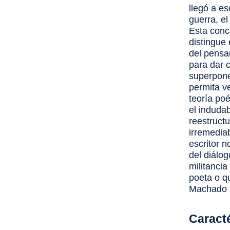
llegó a es
guerra, e
Esta conc
distingue 
del pensa
para dar 
superpone 
permita v
teoría poé
el induda
reestructu
irremediab
escritor n
del diálog
militanci
poeta o q
Machado s
Caract