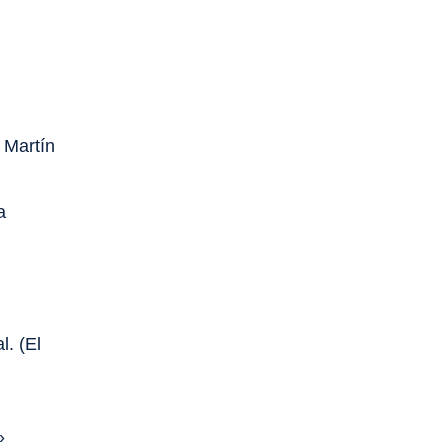
 Martín
a
l. (El
»