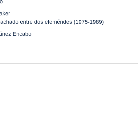
mo
aker
achado entre dos efemérides (1975-1989)
úñez Encabo