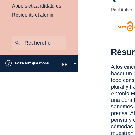
Appels et candidatures
Paul Aubert
Résidents et alumni
Recherche
:
Envoyer
Résu
Foire aux questions
FR
Sélectionnez
A los cin
la
hacer un 
langue
todo cons
souhaitée
plural y f
Antonio 
una obra f
sabemos q
prensa. A
pensar y 
cómodas. 
muestran 