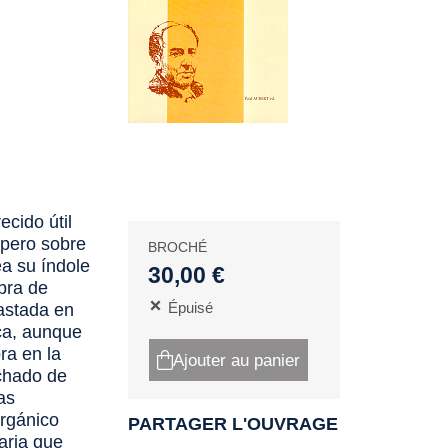
cido útil
 pero sobre
BROCHÉ
ea su índole
30,00 €
obra de
Épuisé
astada en
ica, aunque
ra en la
Ajouter au panier
achado de
as
orgánico
PARTAGER L'OUVRAGE
aria que