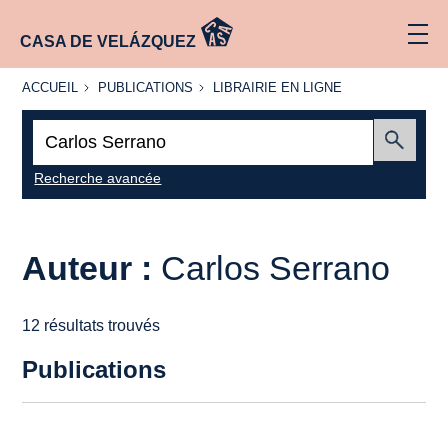
CASA DE VELÁZQUEZ
ACCUEIL
PUBLICATIONS
LIBRAIRIE
ACCUEIL
PUBLICATIONS
LIBRAIRIE EN LIGNE
EN LIGNE
Recherche
:
Envoyer
Recherche avancée
Auteur :
Carlos Serrano
12 résultats trouvés
Publications