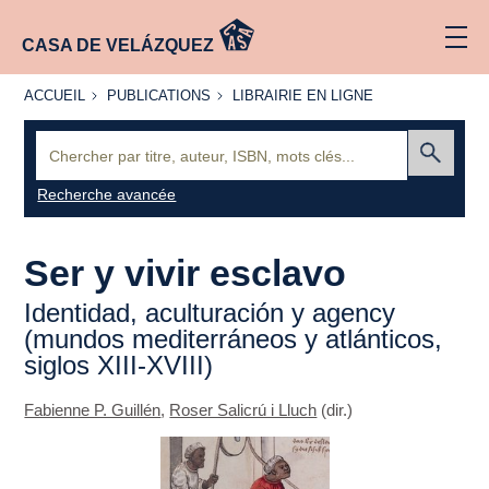
CASA DE VELÁZQUEZ
ACCUEIL
PUBLICATIONS
LIBRAIRIE
ACCUEIL
PUBLICATIONS
LIBRAIRIE EN LIGNE
EN LIGNE
Recherche
:
Envoyer
Recherche avancée
Ser y vivir esclavo
Identidad, aculturación y
agency
(mundos mediterráneos y atlánticos,
siglos XIII-XVIII)
Fabienne P. Guillén
,
Roser Salicrú i Lluch
(dir.)