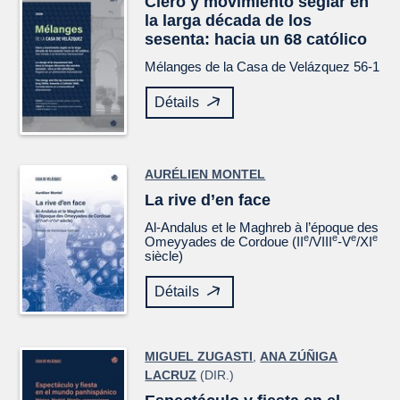
Clero y movimiento seglar en
la larga década de los
sesenta: hacia un 68 católico
Mélanges de la Casa de Velázquez
56-1
Détails
AURÉLIEN MONTEL
La rive d’en face
Al-Andalus et le Maghreb à l’époque des
e
e
e
e
Omeyyades de Cordoue (II
/VIII
-V
/XI
siècle)
Détails
MIGUEL ZUGASTI
,
ANA ZÚÑIGA
LACRUZ
(DIR.)