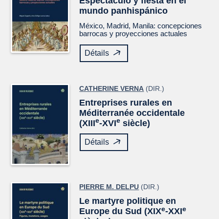
Espectáculo y fiesta en el
mundo panhispánico
México, Madrid, Manila: concepciones
barrocas y proyecciones actuales
Détails
CATHERINE VERNA
(DIR.)
Entreprises rurales en
Méditerranée occidentale
e
e
(XIII
-XVI
siècle)
Détails
PIERRE M. DELPU
(DIR.)
Le martyre politique en
e
e
Europe du Sud (XIX
-XXI