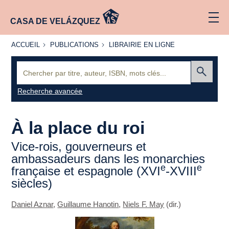
CASA DE VELÁZQUEZ
ACCUEIL
PUBLICATIONS
LIBRAIRIE
ACCUEIL
PUBLICATIONS
LIBRAIRIE EN LIGNE
EN LIGNE
Recherche
:
Envoyer
Recherche avancée
À la place du roi
Vice-rois, gouverneurs et
ambassadeurs dans les monarchies
e
e
française et espagnole (XVI
-XVIII
siècles)
Daniel Aznar
,
Guillaume Hanotin
,
Niels F. May
(dir.)