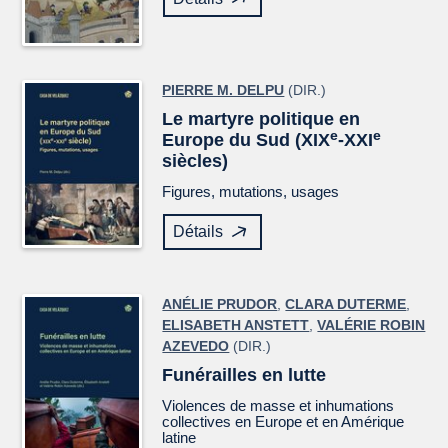
PIERRE M. DELPU
(DIR.)
Le martyre politique en
e
e
Europe du Sud (XIX
-XXI
siècles)
Figures, mutations, usages
Détails
ANÉLIE PRUDOR
,
CLARA DUTERME
,
ELISABETH ANSTETT
,
VALÉRIE ROBIN
AZEVEDO
(DIR.)
Funérailles en lutte
Violences de masse et inhumations
collectives en Europe et en Amérique
latine