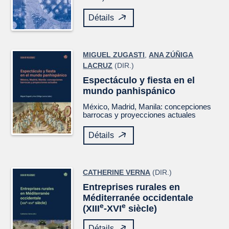
Détails
MIGUEL ZUGASTI
,
ANA ZÚÑIGA
LACRUZ
(DIR.)
Espectáculo y fiesta en el
mundo panhispánico
México, Madrid, Manila: concepciones
barrocas y proyecciones actuales
Détails
CATHERINE VERNA
(DIR.)
Entreprises rurales en
Méditerranée occidentale
e
e
(XIII
-XVI
siècle)
Détails