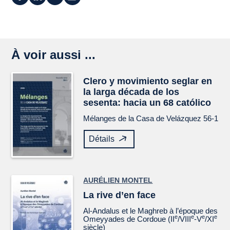
À voir aussi ...
Clero y movimiento seglar en
la larga década de los
sesenta: hacia un 68 católico
Mélanges de la Casa de Velázquez
56-1
Détails
AURÉLIEN MONTEL
La rive d’en face
Al-Andalus et le Maghreb à l’époque des
e
e
e
e
Omeyyades de Cordoue (II
/VIII
-V
/XI
siècle)