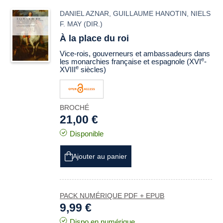
DANIEL AZNAR
,
GUILLAUME HANOTIN
,
NIELS
F. MAY
(DIR.)
À la place du roi
Vice-rois, gouverneurs et ambassadeurs dans
e
les monarchies française et espagnole (XVI
-
e
XVIII
siècles)
BROCHÉ
21,00 €
Disponible
Ajouter au panier
PACK NUMÉRIQUE PDF + EPUB
9,99 €
Dispo en numérique