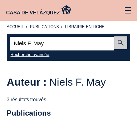
CASA DE VELÁZQUEZ
ACCUEIL
PUBLICATIONS
LIBRAIRIE
ACCUEIL
PUBLICATIONS
LIBRAIRIE EN LIGNE
EN LIGNE
Recherche
:
Envoyer
Recherche avancée
Auteur :
Niels F. May
3 résultats trouvés
Publications