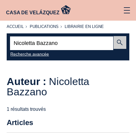
CASA DE VELÁZQUEZ
ACCUEIL
PUBLICATIONS
LIBRAIRIE
ACCUEIL
PUBLICATIONS
LIBRAIRIE EN LIGNE
EN LIGNE
Recherche
:
Envoyer
Recherche avancée
Auteur :
Nicoletta
Bazzano
1 résultats trouvés
Articles