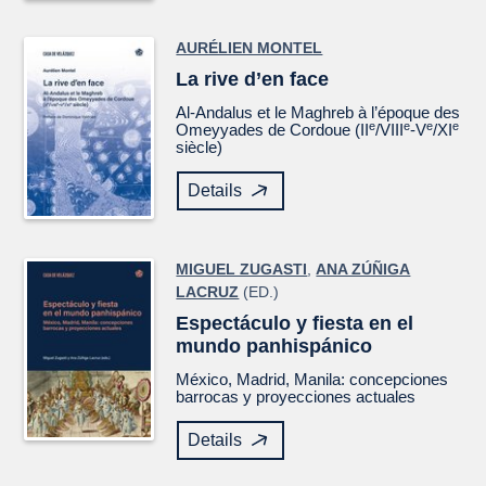
AURÉLIEN MONTEL
La rive d’en face
Al-Andalus et le Maghreb à l’époque des
e
e
e
e
Omeyyades de Cordoue (II
/VIII
-V
/XI
siècle)
Details
MIGUEL ZUGASTI
,
ANA ZÚÑIGA
LACRUZ
(ED.)
Espectáculo y fiesta en el
mundo panhispánico
México, Madrid, Manila: concepciones
barrocas y proyecciones actuales
Details