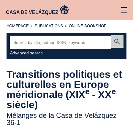
CASA DE VELÁZQUEZ
HOMEPAGE
PUBLICATIONS
ONLINE
HOMEPAGE
PUBLICATIONS
ONLINE BOOKSHOP
BOOKSHOP
Search:
Submit
Advanced search
Transitions politiques et
culturelles en Europe
e
e
méridionale (XIX
- XX
siècle)
Mélanges de la Casa de Velázquez
36-1