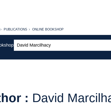
PUBLICATIONS
ONLINE
PUBLICATIONS
ONLINE BOOKSHOP
BOOKSHOP
Search:
ookshop
hor :
David Marcilh