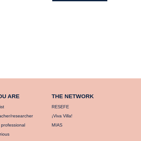
OU ARE
THE NETWORK
ist
RESEFE
acher/researcher
¡Viva Villa!
 professional
MIAS
rious