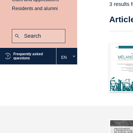
3 results 
Residents and alumni
Articl
Search:
Submit
Frequently asked
EN
Select
questions
the
desired
language