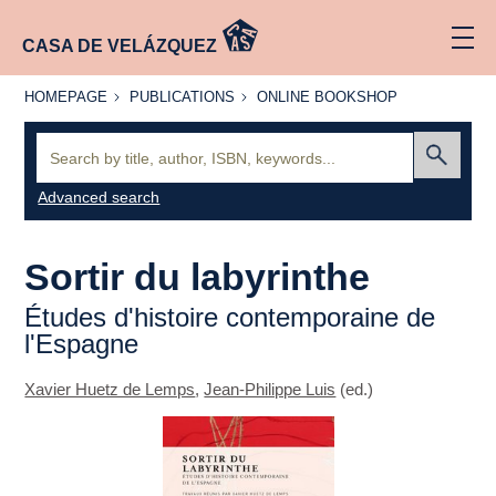
CASA DE VELÁZQUEZ
HOMEPAGE
PUBLICATIONS
ONLINE
HOMEPAGE
PUBLICATIONS
ONLINE BOOKSHOP
BOOKSHOP
Search:
Submit
Advanced search
Sortir du labyrinthe
Études d'histoire contemporaine de
l'Espagne
Xavier Huetz de Lemps
,
Jean-Philippe Luis
(ed.)