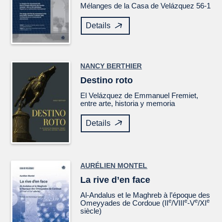
Mélanges de la Casa de Velázquez
56-1
Details
NANCY BERTHIER
Destino roto
El
Velázquez
de Emmanuel Fremiet,
entre arte, historia y memoria
Details
AURÉLIEN MONTEL
La rive d’en face
Al-Andalus et le Maghreb à l’époque des
e
e
e
e
Omeyyades de Cordoue (II
/VIII
-V
/XI
siècle)