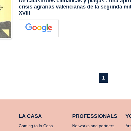
De catástrofes climáticas y plagas : una apr
crisis agrarias valencianas de la segunda mit
XVIII
1
LA CASA
PROFESSIONALS
Y
Coming to la Casa
Networks and partners
Art