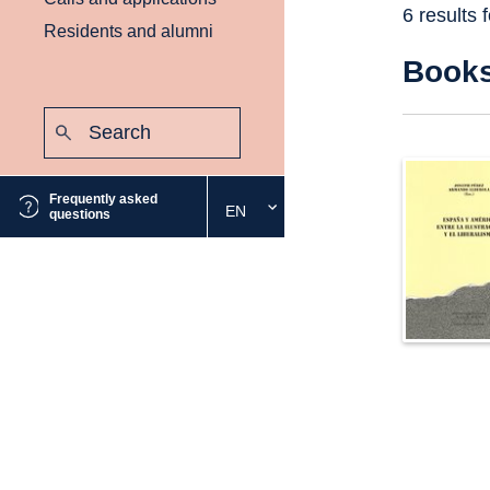
6 results 
Residents and alumni
Book
Search:
Submit
Frequently asked
EN
Select
questions
the
desired
language