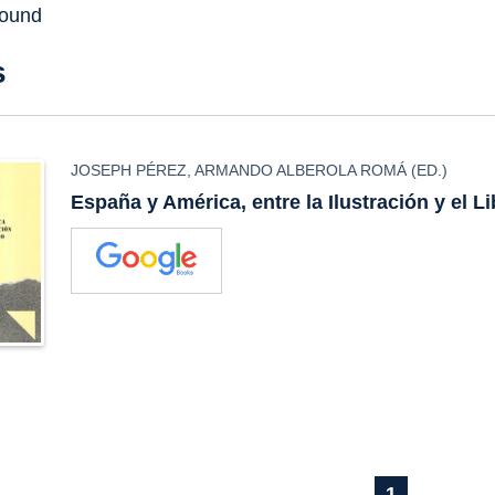
found
s
JOSEPH PÉREZ
,
ARMANDO ALBEROLA ROMÁ
(ED.)
España y América, entre la Ilustración y el L
1