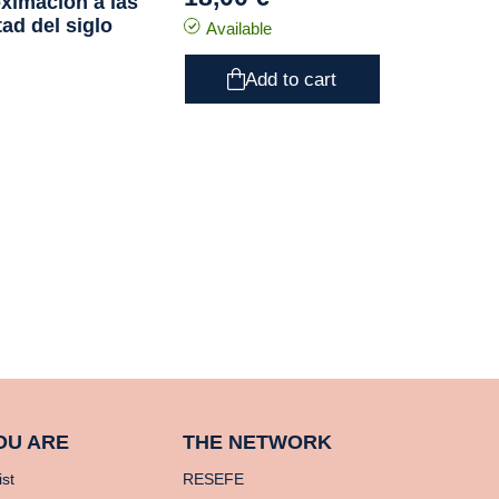
oximación a las
ad del siglo
Available
Add to cart
OU ARE
THE NETWORK
ist
RESEFE