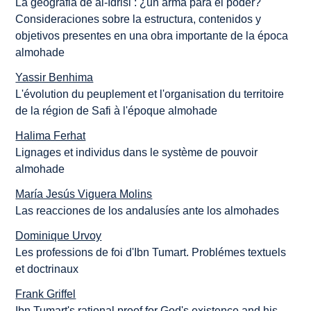
La geografia de al-Idrisi : ¿un arma para el poder?
Consideraciones sobre la estructura, contenidos y
objetivos presentes en una obra importante de la época
almohade
Yassir Benhima
L'évolution du peuplement et l'organisation du territoire
de la région de Safi à l'époque almohade
Halima Ferhat
Lignages et individus dans le système de pouvoir
almohade
María Jesús Viguera Molins
Las reacciones de los andalusíes ante los almohades
Dominique Urvoy
Les professions de foi d'Ibn Tumart. Problémes textuels
et doctrinaux
Frank Griffel
Ibn Tumart's rational proof for God's existence and his