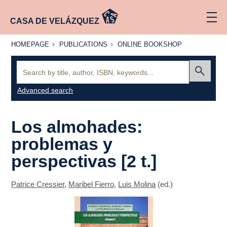
CASA DE VELÁZQUEZ
HOMEPAGE
PUBLICATIONS
ONLINE
HOMEPAGE
PUBLICATIONS
ONLINE BOOKSHOP
BOOKSHOP
Search:
Submit
Advanced search
Los almohades:
problemas y
perspectivas [2 t.]
Patrice Cressier
,
Maribel Fierro
,
Luis Molina
(ed.)