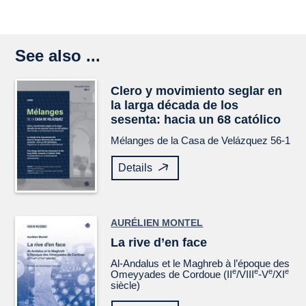
See also ...
Clero y movimiento seglar en
la larga década de los
sesenta: hacia un 68 católico
Mélanges de la Casa de Velázquez
56-1
Details
AURÉLIEN MONTEL
La rive d’en face
Al-Andalus et le Maghreb à l’époque des
e
e
e
e
Omeyyades de Cordoue (II
/VIII
-V
/XI
siècle)