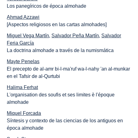
Los panegíricos de época almohade
Ahmad Azzawi
[Aspectos religiosos en las cartas almohades]
Miguel Vega Martín
,
Salvador Peña Martín
,
Salvador
Feria García
La doctrina almohade a través de la numismática
Mayte Penelas
El precepto de al-amr bi-l-ma'ruf wa-l-nahy 'an al-munkar
en el Tafsir de al-Qurtubi
Halima Ferhat
L'organisation des soufis et ses limites è l'époque
almohade
Miquel Forcada
Síntesis y contexto de las ciencias de los antiguos en
época almohade