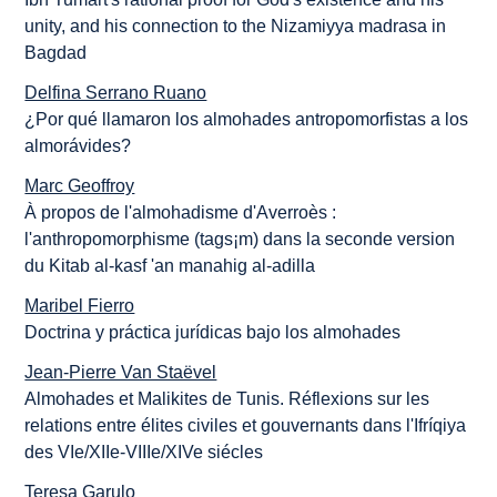
unity, and his connection to the Nizamiyya madrasa in
Bagdad
Delfina Serrano Ruano
¿Por qué llamaron los almohades antropomorfistas a los
almorávides?
Marc Geoffroy
À propos de l'almohadisme d'Averroès :
l'anthropomorphisme (tags¡m) dans la seconde version
du Kitab al-kasf 'an manahig al-adilla
Maribel Fierro
Doctrina y práctica jurídicas bajo los almohades
Jean-Pierre Van Staëvel
Almohades et Malikites de Tunis. Réflexions sur les
relations entre élites civiles et gouvernants dans l'Ifríqiya
des VIe/XIIe-VIIIe/XIVe siécles
Teresa Garulo