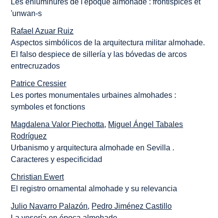
Les enluminures de l'époque almohade : frontispices et
'unwan-s
Rafael Azuar Ruiz
Aspectos simbólicos de la arquitectura militar almohade.
El falso despiece de sillería y las bóvedas de arcos
entrecruzados
Patrice Cressier
Les portes monumentales urbaines almohades :
symboles et fonctions
Magdalena Valor Piechotta
,
Miguel Ángel Tabales
Rodríguez
Urbanismo y arquitectura almohade en Sevilla .
Caracteres y especificidad
Christian Ewert
El registro ornamental almohade y su relevancia
Julio Navarro Palazón
,
Pedro Jiménez Castillo
La yesería en época almohade