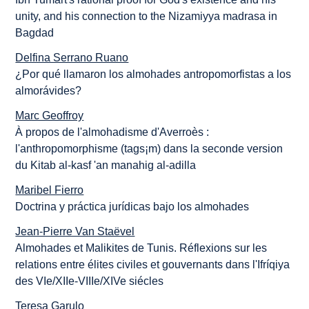
unity, and his connection to the Nizamiyya madrasa in
Bagdad
Delfina Serrano Ruano
¿Por qué llamaron los almohades antropomorfistas a los
almorávides?
Marc Geoffroy
À propos de l'almohadisme d'Averroès :
l'anthropomorphisme (tags¡m) dans la seconde version
du Kitab al-kasf 'an manahig al-adilla
Maribel Fierro
Doctrina y práctica jurídicas bajo los almohades
Jean-Pierre Van Staëvel
Almohades et Malikites de Tunis. Réflexions sur les
relations entre élites civiles et gouvernants dans l'Ifríqiya
des VIe/XIIe-VIIIe/XIVe siécles
Teresa Garulo