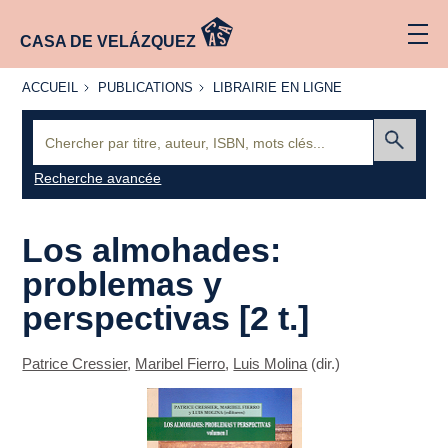
CASA DE VELÁZQUEZ
ACCUEIL
PUBLICATIONS
LIBRAIRIE
ACCUEIL
PUBLICATIONS
LIBRAIRIE EN LIGNE
EN LIGNE
Recherche
:
Envoyer
Recherche avancée
Los almohades:
problemas y
perspectivas [2 t.]
Patrice Cressier
,
Maribel Fierro
,
Luis Molina
(dir.)