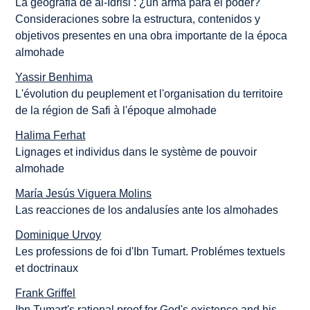
La geografia de al-Idrisi : ¿un arma para el poder?
Consideraciones sobre la estructura, contenidos y
objetivos presentes en una obra importante de la época
almohade
Yassir Benhima
L'évolution du peuplement et l'organisation du territoire
de la région de Safi à l'époque almohade
Halima Ferhat
Lignages et individus dans le système de pouvoir
almohade
María Jesús Viguera Molins
Las reacciones de los andalusíes ante los almohades
Dominique Urvoy
Les professions de foi d'Ibn Tumart. Problémes textuels
et doctrinaux
Frank Griffel
Ibn Tumart's rational proof for God's existence and his