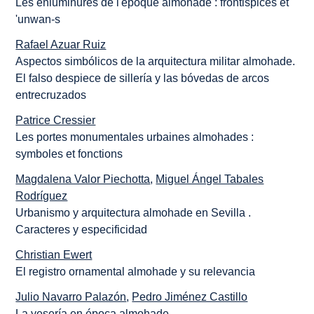
Les enluminures de l'époque almohade : frontispices et
'unwan-s
Rafael Azuar Ruiz
Aspectos simbólicos de la arquitectura militar almohade.
El falso despiece de sillería y las bóvedas de arcos
entrecruzados
Patrice Cressier
Les portes monumentales urbaines almohades :
symboles et fonctions
Magdalena Valor Piechotta
,
Miguel Ángel Tabales
Rodríguez
Urbanismo y arquitectura almohade en Sevilla .
Caracteres y especificidad
Christian Ewert
El registro ornamental almohade y su relevancia
Julio Navarro Palazón
,
Pedro Jiménez Castillo
La yesería en época almohade