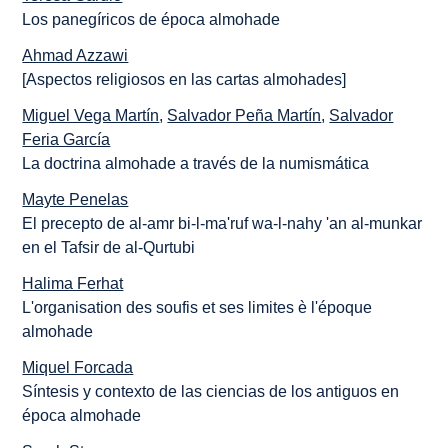
Los panegíricos de época almohade
Ahmad Azzawi
[Aspectos religiosos en las cartas almohades]
Miguel Vega Martín
,
Salvador Peña Martín
,
Salvador
Feria García
La doctrina almohade a través de la numismática
Mayte Penelas
El precepto de al-amr bi-l-ma'ruf wa-l-nahy 'an al-munkar
en el Tafsir de al-Qurtubi
Halima Ferhat
L'organisation des soufis et ses limites è l'époque
almohade
Miquel Forcada
Síntesis y contexto de las ciencias de los antiguos en
época almohade