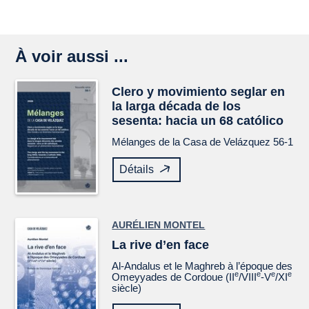
À voir aussi ...
Clero y movimiento seglar en
la larga década de los
sesenta: hacia un 68 católico
Mélanges de la Casa de Velázquez
56-1
Détails
AURÉLIEN MONTEL
La rive d’en face
Al-Andalus et le Maghreb à l’époque des
e
e
e
e
Omeyyades de Cordoue (II
/VIII
-V
/XI
siècle)