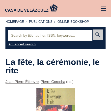
CASA DE VELÁZQUEZ
HOMEPAGE
PUBLICATIONS
ONLINE
HOMEPAGE
PUBLICATIONS
ONLINE BOOKSHOP
BOOKSHOP
Search:
Submit
Advanced search
La fête, la cérémonie, le
rite
Jean-Pierre Étienvre
,
Pierre Cordoba
(ed.)