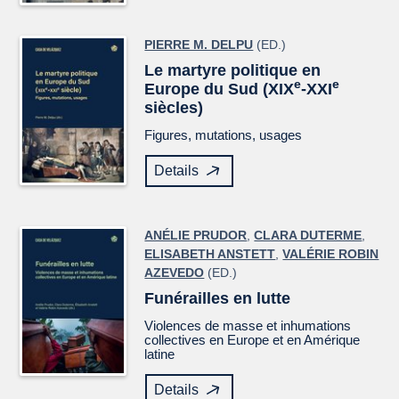
PIERRE M. DELPU
(ED.)
Le martyre politique en
e
e
Europe du Sud (XIX
-XXI
siècles)
Figures, mutations, usages
Details
ANÉLIE PRUDOR
,
CLARA DUTERME
,
ELISABETH ANSTETT
,
VALÉRIE ROBIN
AZEVEDO
(ED.)
Funérailles en lutte
Violences de masse et inhumations
collectives en Europe et en Amérique
latine
Details