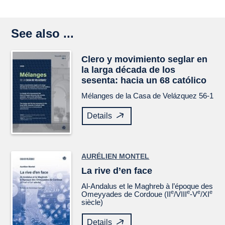
See also ...
Clero y movimiento seglar en
la larga década de los
sesenta: hacia un 68 católico
Mélanges de la Casa de Velázquez
56-1
Details
AURÉLIEN MONTEL
La rive d’en face
Al-Andalus et le Maghreb à l’époque des
e
e
e
e
Omeyyades de Cordoue (II
/VIII
-V
/XI
siècle)
Details