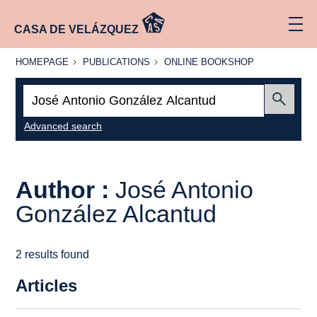
CASA DE VELÁZQUEZ
HOMEPAGE
PUBLICATIONS
ONLINE
HOMEPAGE
PUBLICATIONS
ONLINE BOOKSHOP
BOOKSHOP
Search:
Submit
Advanced search
Author :
José Antonio
González Alcantud
2 results found
Articles