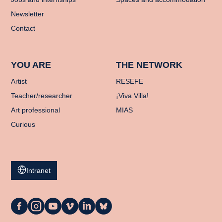
Newsletter
Contact
YOU ARE
THE NETWORK
Artist
RESEFE
Teacher/researcher
¡Viva Villa!
Art professional
MIAS
Curious
Intranet
La
La
La
La
La
La
Casa
Casa
Casa
Casa
Casa
Casa